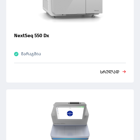
ნემსები
კრიოქეინები/ფერადი სანიშნეები/ვიზოთუბი
კრიოტოპები
NextSeq 550 Dx
მარაგშია
სრულად