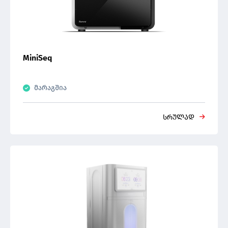
ნემსები
კრიოქეინები/ფერადი სანიშნეები/ვიზოთუბი
კრიოტოპები
MiniSeq
მარაგშია
სრულად