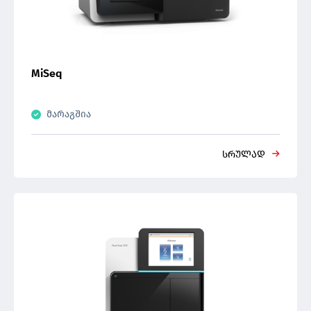
MiSeq
მარაგშია
სრულად