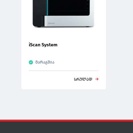
iScan System
მარაგშია
სრულად