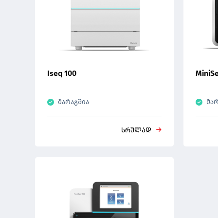
Iseq 100
MiniS
მარაგშია
მარ
სრულად