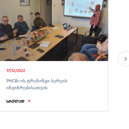
17/12/2022
23
PHCBi-ის ტრენინგი სერვის
E
ინჟინრებისათვის
ს
სრულად
ს